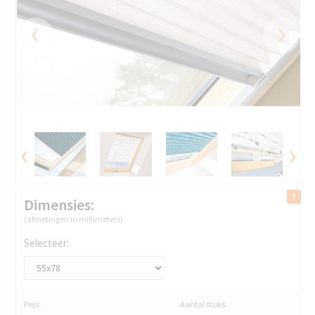
‹
›
‹
›
Dimensies:
(afmetingen in millimeters)
Selecteer:
Prijs:
Aantal stuks: