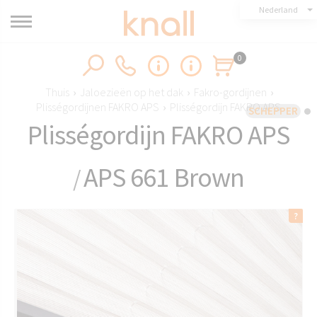
Nederland
0
Thuis
›
Jaloezieën op het dak
›
Fakro-gordijnen
›
Plisségordijnen FAKRO APS
›
Plisségordijn FAKRO APS
SCHEPPER
Plisségordijn FAKRO APS
APS 661 Brown
/