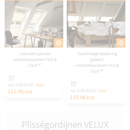
AANPASSEN
AANPASSEN
- manuele operatie
- handmatige bediening
- installatiesysteem Pick &
(gidsen)
Click! ®
- installatiesysteem Pick &
Click! ®
128 EUR
Van
Van
138 EUR
115.96
Van
Van
EUR
125.06
EUR
Plisségordijnen VELUX