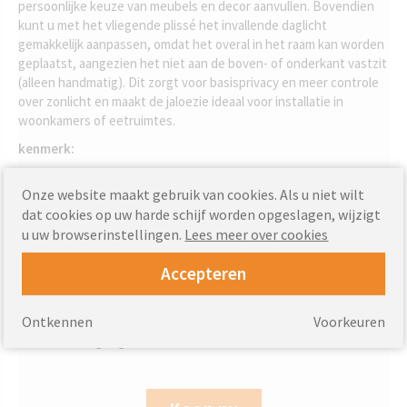
persoonlijke keuze van meubels en decor aanvullen. Bovendien
kunt u met het vliegende plissé het invallende daglicht
gemakkelijk aanpassen, omdat het overal in het raam kan worden
geplaatst, aangezien het niet aan de boven- of onderkant vastzit
(alleen handmatig). Dit zorgt voor basisprivacy en meer controle
over zonlicht en maakt de jaloezie ideaal voor installatie in
woonkamers of eetruimtes.
kenmerk:
Kleurrijke lichteffecten verzachten het invallende licht.
Onze website maakt gebruik van cookies. Als u niet wilt
Decoratieve mooie decoratie voor woonkamers.
dat cookies op uw harde schijf worden opgeslagen, wijzigt
Flexibele positionering niet vast aan onder- of bovenkant -
u uw browserinstellingen.
Lees meer over cookies
waardoor 100% flexibiliteit mogelijk is.
Eenvoudige installatie eenvoudige installatie met het VELUX
Accepteren
Pick&Click!™-systeem.
Kleuren kiezen uit 33 kleuren.
Ontkennen
Voorkeuren
Combineer met...VELUX buitenzonwering voor extra
bescherming tegen hitte.