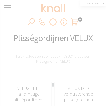
Nederland
0
Plisségordijnen VELUX
Thuis
›
Jaloezieën op het dak
›
VELUX jaloezieën
›
Plisségordijnen VELUX
*Naamplaatjes verschillen in positie en uiterlijk
VELUX FHL
VELUX DFD
afhankelijk van het raammodel.
handmatige
verduisterende
plisségordijnen
plisségordijnen