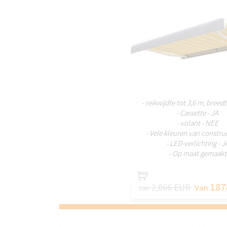
AANP
- reikwijdte tot 3,6 m, breed
- Cassette - JA
- volant - NEE
- Vele kleuren van construc
- LED-verlichting - J
- Op maat gemaakt
187
2,066 EUR
Van
Van