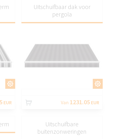
herm
Uitschuifbaar dak voor
pergola
EN
AANPASSEN
5
1231.05
EUR
Van
EUR
herm
Uitschuifbare
buitenzonweringen