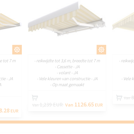
ASSEN
AANPASSEN
te tot 7 m
- reikwijdte tot 3,6 m, breedte tot 7 m
- reikwij
- Cassette - JA
- volant - JA
tie - JA
- Vele kleuren van constructie - JA
- Vele 
A
- Op maat gemaakt
8
Van
1126.65
1,239 EUR
Van
EUR
Van
8.28
EUR