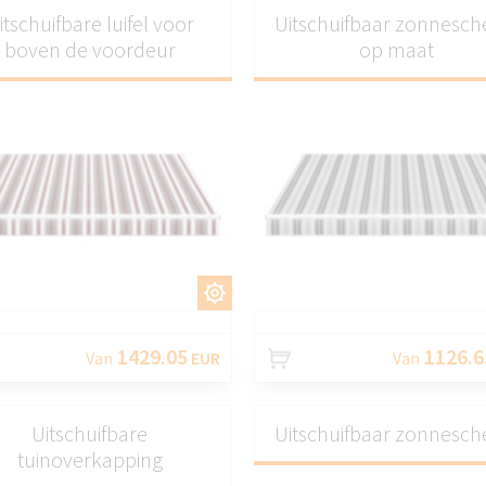
itschuifbare luifel voor
Uitschuifbaar zonnesc
boven de voordeur
op maat
AANPASSEN
AANPASS
1429.05
1126.6
Van
EUR
Van
Uitschuifbare
Uitschuifbaar zonnesc
tuinoverkapping