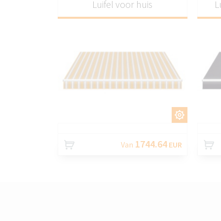
Luifel voor huis
L
AANPASSEN
1744.64
Van
EUR