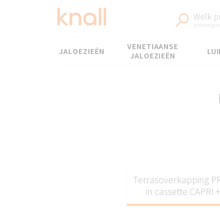
Welk p
Indeling in
Menu
VENETIAANSE
JALOEZIEËN
LUI
JALOEZIEËN
Terrasoverkapping 
in cassette CAPRI 