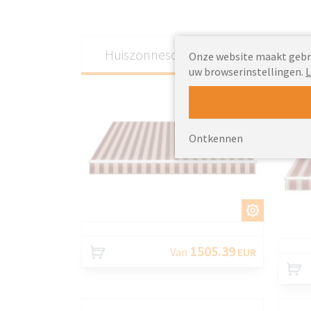
Huiszonnescherm Knall
Uit
Onze website maakt gebrui
uw browserinstellingen.
L
Ontkennen
AANPASSEN
1505.39
Van
EUR