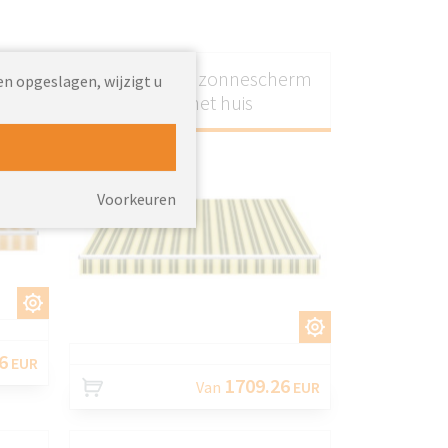
is
Uitschuifbaar zonnescherm
en opgeslagen, wijzigt u
voor het huis
Voorkeuren
EN
AANPASSEN
6
EUR
1709.26
Van
EUR