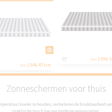
AANPASS
AANPASSEN
1396.3
Van
1346.47
Van
EUR
Zonneschermen voor thuis
peratuur koeler te houden, verbeteren de bruikbaarheid van
praktische touch toe aan moderne woonruimtes.