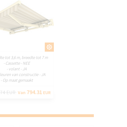
AANPASSEN
dte tot 3,6 m, breedte tot 7 m
- Cassette - NEE
- volant - JA
kleuren van constructie - JA
- Op maat gemaakt
794.31
74 EUR
Van
EUR