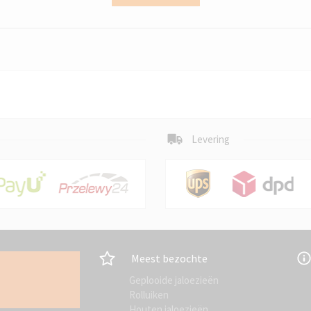
Levering
Meest bezochte
Geplooide jaloezieën
Rolluiken
Houten jaloezieën