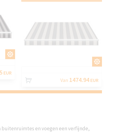
EN
AANPASSEN
5
EUR
1474.94
Van
EUR
 buitenruimtes en voegen een verfijnde,