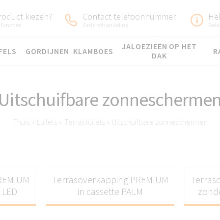
roduct kiezen?
Contact telefoonnummer
He
 functies
Orderafhandeling
Bela
JALOEZIEËN OP HET
FELS
GORDIJNEN
KLAMBOES
R
DAK
Uitschuifbare zonnescherme
Thuis
›
Luifels
›
Terras luifels
›
Uitschuifbare zonneschermen
PREMIUM
Terrasoverkapping PREMIUM
Terras
+ LED
in cassette PALM
zonde