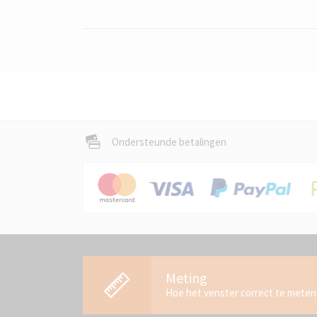
Ondersteunde betalingen
Meting
Hoe het venster correct te meten