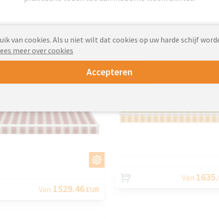
schuifbaar zonnescherm
Zonnescherm voor hu
k van cookies. Als u niet wilt dat cookies op uw harde schijf word
voor huis
ees meer over cookies
Accepteren
AANPASS
AANPASSEN
1635.
Van
1529.46
Van
EUR