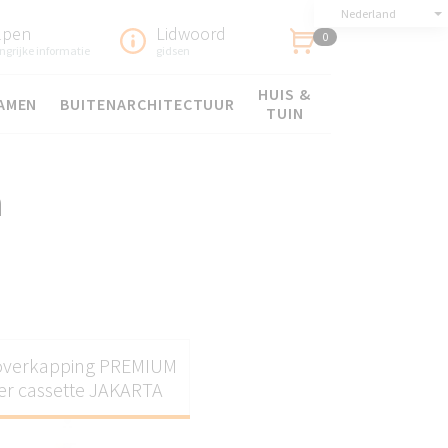
Nederland
lpen
Lidwoord
0
ngrijke informatie
gidsen
HUIS &
AMEN
BUITENARCHITECTUUR
TUIN
n
overkapping PREMIUM
r cassette JAKARTA