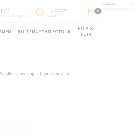
Nederland
lpen
Lidwoord
0
ngrijke informatie
gidsen
HUIS &
AMEN
BUITENARCHITECTUUR
TUIN
j zullen al uw vragen beantwoorden.