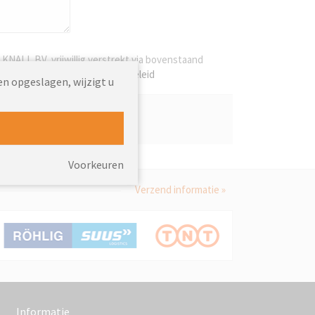
NALL BV, vrijwillig verstrekt via bovenstaand
d over de toepasselijke
privacybeleid
en opgeslagen, wijzigt u
Voorkeuren
Verzend informatie »
Informatie