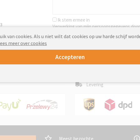
Ik stem ermee in
63
Verwerking van mijn persoonsgegevens door K
formulier. Ik verklaar dat ik ben geïnformeer
k van cookies. Als u niet wilt dat cookies op uw harde schijf word
ees meer over cookies
Versturen
Accepteren
Levering
Meest bezochte