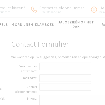
roduct kiezen?
Contact telefoonnummer
He
 functies
Orderafhandeling
Bela
JALOEZIEËN OP HET
FELS
GORDIJNEN
KLAMBOES
R
DAK
Contact Formulier
We wachten op uw suggesties, opmerkingen en opmerkingen. Wi
Voornaam en
achternaam:
E-mail adres:
Contact
X:
telefoonnummer:
436
Inhoud: