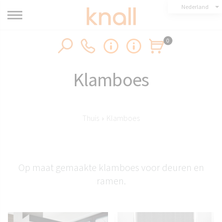
Nederland
0
Klamboes
Thuis
›
Klamboes
Op maat gemaakte klamboes voor deuren en
ramen.