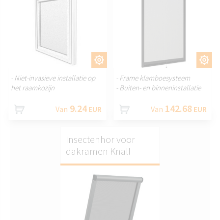
AANPASSEN.
AANPASSEN.
- Niet-invasieve installatie op
- Frame klamboesysteem
het raamkozijn
- Buiten- en binneninstallatie
9.24
142.68
Van
EUR
Van
EUR
Insectenhor voor
dakramen Knall