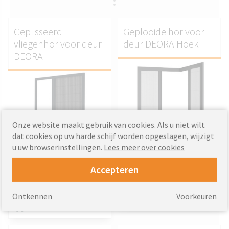
Geplisseerd
Geplooide hor voor
vliegenhor voor deur
deur DEORA Hoek
DEORA
Onze website maakt gebruik van cookies. Als u niet wilt
AANPASSEN.
dat cookies op uw harde schijf worden opgeslagen, wijzigt
AANPASSEN.
u uw browserinstellingen.
Lees meer over cookies
- Geplooid klamboesysteem
- Installatie buiten en binnen de
- Geplooid klamboesysteem
Accepteren
nis
- Installatie buiten en binnen de
nis
983.97
Van
EUR
Ontkennen
Voorkeuren
453.56
Van
EUR