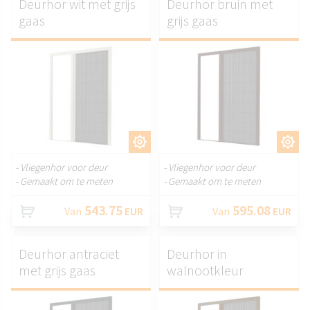
Deurhor wit met grijs
Deurhor bruin met
gaas
grijs gaas
AANPASSEN.
AANPASSEN.
- Vliegenhor voor deur
- Vliegenhor voor deur
- Gemaakt om te meten
- Gemaakt om te meten
543.75
595.08
Van
EUR
Van
EUR
Deurhor antraciet
Deurhor in
met grijs gaas
walnootkleur