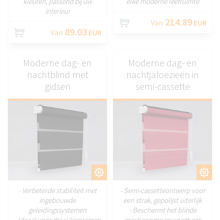
kleuren, passend bij uw
elke moderne leefruimte
interieur
214.89
Van
EUR
89.03
Van
EUR
Moderne dag- en
Moderne dag- en
nachtblind met
nachtjaloezieën in
gidsen
semi-cassette
AANPASSEN
AANPASSEN
- Verbeterde stabiliteit met
- Semi-cassetteontwerp voor
ingebouwde
een strak, gepolijst uiterlijk
geleidingssystemen
- Beschermt het blinde
- Ideaal voor draai-kiepramen
mechanisme en voegt een