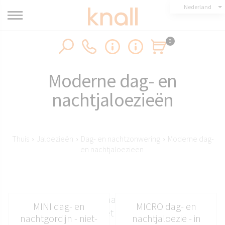
Nederland
0
Moderne dag- en
nachtjaloezieën
Thuis
›
Jaloezieën
›
Dag- en nachtzonwering
›
Moderne dag-
en nachtjaloezieën
Moderne dag- en nachtjaloezieën voor
MINI dag- en
MICRO dag- en
veeleisende klanten met een breed kleurenpalet
nachtgordijn - niet-
nachtjaloezie - in