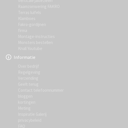
Verticale jaloezieën
Raamzonwering FAKRO
Terras luifels
Klamboes
Fakro-gordijnen
firma
Montage-instructies
Monsters bestellen
Knall Youtube
Informatie
Over bedrijf
Regelgeving
Verzending
Geeft terug
Contact telefoonnummer
bloggen
kortingen
Meting
Inspiratie Galerij
privacybeleid
FAQ