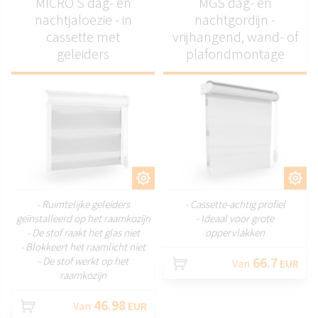
MICRO S dag- en
MGS dag- en
nachtjaloezie - in
nachtgordijn -
cassette met
vrijhangend, wand- of
geleiders
plafondmontage
AANPASSEN
AANPASSEN
- Ruimtelijke geleiders
- Cassette-achtig profiel
geïnstalleerd op het raamkozijn
- Ideaal voor grote
- De stof raakt het glas niet
oppervlakken
- Blokkeert het raamlicht niet
66.7
- De stof werkt op het
Van
EUR
raamkozijn
46.98
Van
EUR