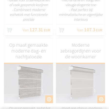
of vaak geopende kozijnen
vleugje elegantie toe
- Combineert moderne
- Past perfect bij
esthetiek met functionele
minimalistische en eigentijdse
precisie
interieurs
127.31
107.3
Van
EUR
Van
EUR
Op maat gemaakte
Moderne
moderne dag- en
zebragordijnen voor
nachtjaloezie
de woonkamer
AANPASSEN
AANPASSEN
- Op maat gemaakt, zodat het
- Voegt een chique, moderne