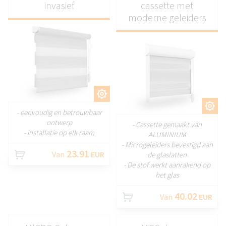
invasief
cassette met
moderne geleiders
AANPASSEN
AANPASSEN
- eenvoudig en betrouwbaar
ontwerp
- Cassette gemaakt van
- installatie op elk raam
ALUMINIUM
- Microgeleiders bevestigd aan
23.91
Van
EUR
de glaslatten
- De stof werkt aanrakend op
het glas
40.02
Van
EUR