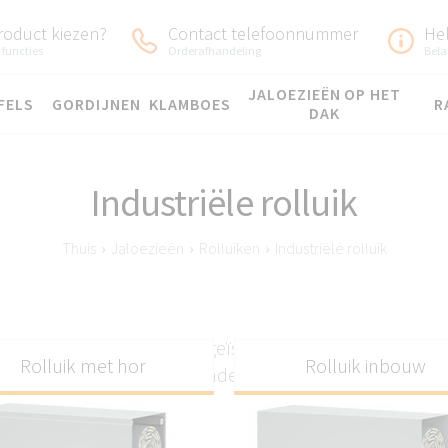
roduct kiezen?
Contact telefoonnummer
He
 functies
Orderafhandeling
Bela
JALOEZIEËN OP HET
FELS
GORDIJNEN
KLAMBOES
R
DAK
Industriële rolluik
Thuis
›
Jaloezieën
›
Rolluiken
›
Industriële rolluik
en van Knall, gemaakt van geïsoleerd aluminium. Ze zijn
Rolluik met hor
Rolluik inbouw
voor magazijnen of andere industriële ruimtes.