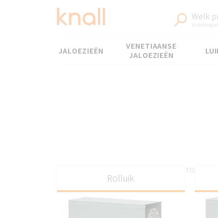
Welk p
Indeling in
Menu
VENETIAANSE
JALOEZIEËN
LUI
JALOEZIEËN
Industriële rolluik
Rolluik