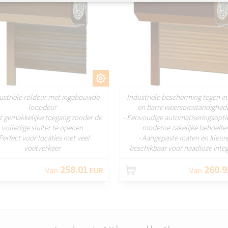
AANPASSEN
AANPASS
dustriële roldeur met ingebouwde
- Industriële bescherming tegen i
loopdeur
en barre weersomstandighed
dt gemakkelijke toegang zonder de
- Eenvoudige automatiseringsopti
volledige sluiter te openen
moderne zakelijke behoefte
 Perfect voor locaties met veel
- Aangepaste maten en kleur
voetverkeer
beschikbaar voor naadloze integ
258.01
260.9
Van
EUR
Van