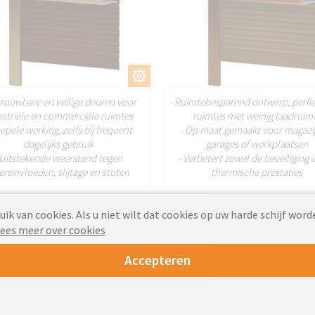
AANPASSEN
AANPASS
trouwbare en veilige deuren voor
- Ruimtebesparend ontwerp, perfe
ustriële en commerciële ruimtes
ruimtes met weinig laadruim
oepele werking, zelfs bij frequent
- Op maat gemaakt voor magazi
dagelijks gebruik
garages of werkplaatsen
 Uitstekende weerstand tegen
- Verbetert zowel de beveiliging 
rsinvloeden, slijtage en stoten
thermische prestaties
221.47
223.
Van
EUR
Van
k van cookies. Als u niet wilt dat cookies op uw harde schijf word
ees meer over cookies
Accepteren
Loopdeur rolluik
Industriële rolluiken