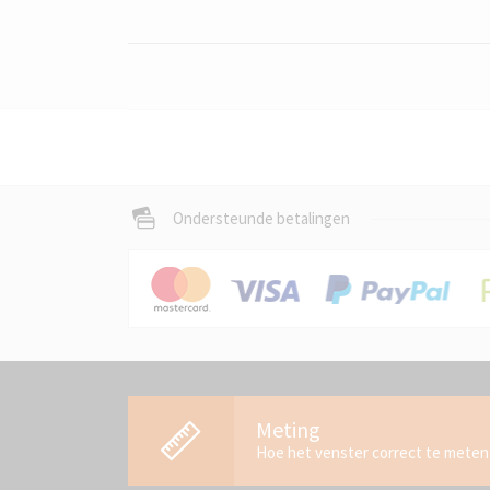
Ondersteunde betalingen
Meting
Hoe het venster correct te meten