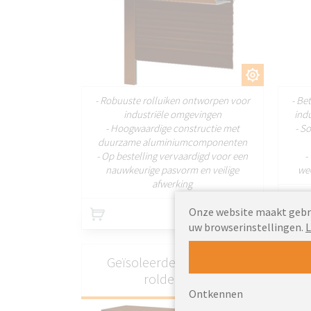
AANPASSEN
- Robuuste rolluiken ontworpen voor
- Be
industriële omgevingen
ind
- Hoogwaardige constructie met
- S
duurzame aluminiumcomponenten
- Op bestelling vervaardigd voor een
-
nauwkeurige pasvorm en veilige
wee
afwerking
215.38
Onze website maakt gebrui
Van
EUR
uw browserinstellingen.
L
Geïsoleerde industriële
roldeuren
Ontkennen