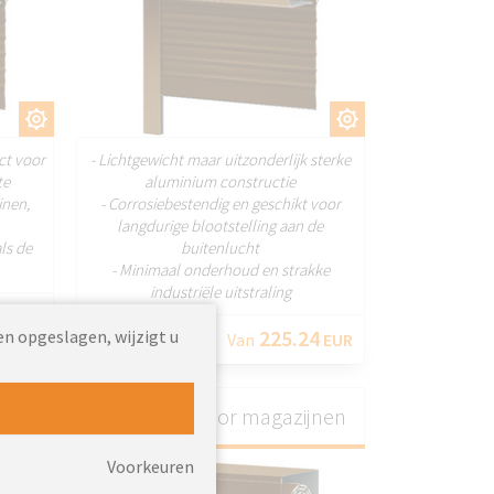
EN
AANPASSEN
ct voor
- Lichtgewicht maar uitzonderlijk sterke
te
aluminium constructie
jnen,
- Corrosiebestendig en geschikt voor
langdurige blootstelling aan de
als de
buitenlucht
- Minimaal onderhoud en strakke
industriële uitstraling
5
EUR
225.24
en opgeslagen, wijzigt u
Van
EUR
Roldeuren voor magazijnen
Voorkeuren