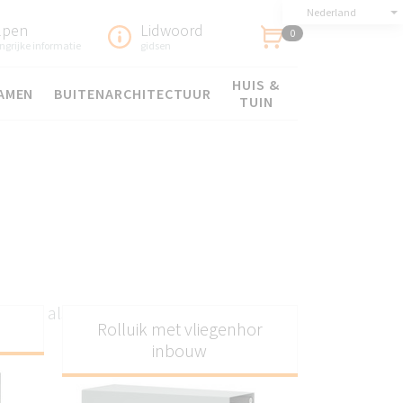
Nederland
lpen
Lidwoord
0
ngrijke informatie
gidsen
HUIS &
AMEN
BUITENARCHITECTUUR
TUIN
 ideaal als loopdeur
Rolluik met vliegenhor
inbouw