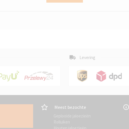
Levering
Meest bezochte
Geplooide jaloezieën
Rolluiken
Houten jaloezieën