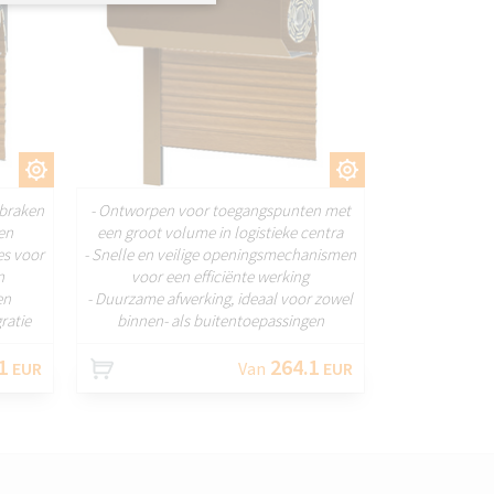
EN
AANPASSEN
nbraken
- Ontworpen voor toegangspunten met
en
een groot volume in logistieke centra
es voor
- Snelle en veilige openingsmechanismen
n
voor een efficiënte werking
en
- Duurzame afwerking, ideaal voor zowel
ratie
binnen- als buitentoepassingen
1
264.1
EUR
Van
EUR