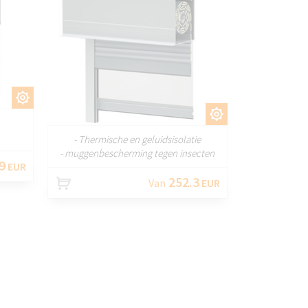
EN
AANPASSEN
- Thermische en geluidsisolatie
- muggenbescherming tegen insecten
9
EUR
252.3
Van
EUR