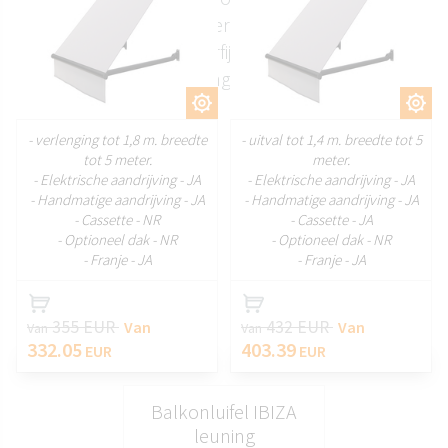
aangrenzende kamers. De combinatie van
functionaliteit en een verfijnde uitstraling maakt ze
een praktische aanvulling op moderne woningen.
AANPASSEN
AANPASSEN
- verlenging tot 1,8 m. breedte
- uitval tot 1,4 m. breedte tot 5
tot 5 meter.
meter.
- Elektrische aandrijving - JA
- Elektrische aandrijving - JA
- Handmatige aandrijving - JA
- Handmatige aandrijving - JA
- Cassette - NR
- Cassette - JA
- Optioneel dak - NR
- Optioneel dak - NR
- Franje - JA
- Franje - JA
355 EUR
432 EUR
Van
Van
Van
Van
332.05
403.39
EUR
EUR
Balkonluifel IBIZA
leuning