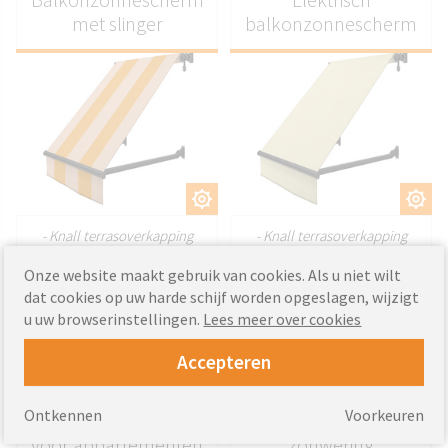
met slinger
balkonzonnescherm
AANPASSEN
AANPASSEN
- Knall terrasoverkapping
- Knall terrasoverkapping
Premium
Premium
Onze website maakt gebruik van cookies. Als u niet wilt
- Kwalitatief hoogwaardig
- Kwalitatief hoogwaardig
product
product
dat cookies op uw harde schijf worden opgeslagen, wijzigt
- Gemaakt om te meten
- Gemaakt om te meten
u uw browserinstellingen.
Lees meer over cookies
467.48
628.48
Van
EUR
Van
EUR
Accepteren
Ontkennen
Voorkeuren
Balkonzonnescherm
Balkonluifel met
voor appartementen
zonwering