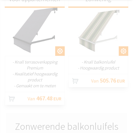
AANPASSEN
AANPASSEN
- Knall terrasoverkapping
- Knall balkonluifel
Premium
- Hoogwaardig product
- Kwalitatief hoogwaardig
505.76
product
Van
EUR
- Gemaakt om te meten
467.48
Van
EUR
Zonwerende balkonluifels