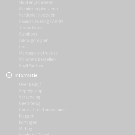
Houten jaloezieën
Aluminium jaloezieën
Verticale jaloezieën
Raamzonwering FAKRO
Terras luifels
Klamboes
Fakro-gordijnen
firma
Montage-instructies
Monsters bestellen
Knall Youtube
Informatie
Over bedrijf
Regelgeving
Verzending
Geeft terug
Contact telefoonnummer
bloggen
kortingen
Meting
Inspiratie Galerij