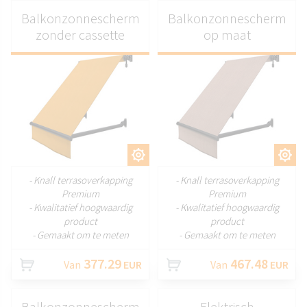
Balkonzonnescherm
Balkonzonnescherm
zonder cassette
op maat
AANPASSEN
AANPASSEN
- Knall terrasoverkapping
- Knall terrasoverkapping
Premium
Premium
- Kwalitatief hoogwaardig
- Kwalitatief hoogwaardig
product
product
- Gemaakt om te meten
- Gemaakt om te meten
377.29
467.48
Van
EUR
Van
EUR
Balkonzonnescherm
Elektrisch