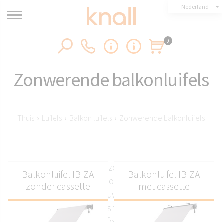
Nederland
0
Zonwerende balkonluifels
Thuis
›
Luifels
›
Balkon luifels
›
Zonwerende balkonluifels
De op maat gemaakte zonwering voor balkons
Balkonluifel IBIZA
Balkonluifel IBIZA
van Knall is ontworpen om zonlicht te reguleren
zonder cassette
met cassette
en comfortabele schaduwplekken te creëren. Ze
beschermen balkons tegen intense zon en
verbeteren de leefomstandigheden in