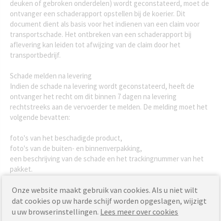
deuken of gebroken onderdelen) wordt geconstateerd, moet de
ontvanger een schaderapport opstellen bij de koerier. Dit
document dient als basis voor het indienen van een claim voor
transportschade. Het ontbreken van een schaderapport bij
aflevering kan leiden tot afwijzing van de claim door het
transportbedrijf.
Schade melden na levering
Indien de schade na levering wordt geconstateerd, heeft de
ontvanger het recht om dit binnen 7 dagen na levering
rechtstreeks aan de vervoerder te melden. De melding moet het
volgende bevatten:
foto's van het beschadigde product,
foto's van de buiten- en binnenverpakking,
een beschrijving van de schade en het trackingnummer van het
pakket.
Het rapport kan worden ingediend door de ontvanger of – in
overleg – door de verkoper (afzender). Houd er rekening mee dat
Onze website maakt gebruik van cookies. Als u niet wilt
het niet opstellen van een rapport de kans op een positieve
dat cookies op uw harde schijf worden opgeslagen, wijzigt
afloop van de klachtenprocedure aanzienlijk verkleint.
u uw browserinstellingen.
Lees meer over cookies