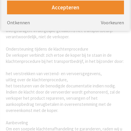
Aansprakelijkheid voor mechanische schade
Accepteren
Mec Schade veroorzaakt door externe factoren (bijv. stoten,
pletten, vallen) vormt geen productdefect onder de garantie
Ontkennen
Voorkeuren
indien dit is ontstaan nadat het product aan de ontvanger is
overgedragen. In dergelijke gevallen is het transportbedrijf
verantwoordelijk, niet de verkoper.
Ondersteuning tijdens de klachtenprocedure
De verkoper verbindt zich ertoe de koper bij te staan in de
klachtenprocedure bij het transportbedrijf, in het bijzonder door:
het verstrekken van verzend- en vervoersgegevens,
uitleg over de klachtenprocedure,
het toesturen van de benodigde documentatie indien nodig.
Indien de klacht door de vervoerder wordt gehonoreerd, zal de
verkoper het product repareren, vervangen of het
aankoopbedrag terugbetalen in overeenstemming met de
overeenkomst met de koper.
Aanbeveling
Om een soepele klachtenafhandeling te garanderen, raden wij u