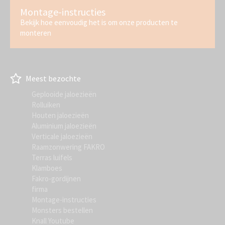
Montage-instructies
Bekijk hoe eenvoudig het is om onze producten te
monteren
Meest bezochte
Geplooide jaloezieën
Rolluiken
Houten jaloezieën
Aluminium jaloezieën
Verticale jaloezieën
Raamzonwering FAKRO
Terras luifels
Klamboes
Fakro-gordijnen
firma
Montage-instructies
Monsters bestellen
Knall Youtube