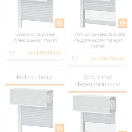
AANPASSEN
AANPASSEN
- Beschermt de privacy
- Thermische en geluidsisolatie
- Breed scala aan kleuren
- Muggenbescherming tegen
insecten
149.35
Van
EUR
244.76
Van
EUR
Rolluik inbouw
Rolluik met
vliegenhor inbouw
AANPASSEN