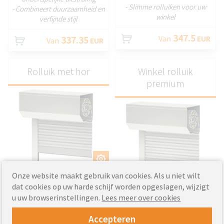
- Slimme rolluiken voor uw
- Combineert duurzaamheid en
winkel
verfijnde stijl
347.5
337.35
Van
EUR
Van
EUR
Rolluik met hor
Winkel rolluik
premium
AANPASSEN
AANPASSEN
Onze website maakt gebruik van cookies. Als u niet wilt
- Strakke, eigentijdse
dat cookies op uw harde schijf worden opgeslagen, wijzigt
rolluikontwerpen
- Hoogwaardige materialen
u uw browserinstellingen.
Lees meer over cookies
- Verbetert de moderne
voor uitzonderlijke
architectonische esthetiek
duurzaamheid
- Biedt uitzonderlijke veiligheid
Accepteren
- Op maat gemaakt volgens