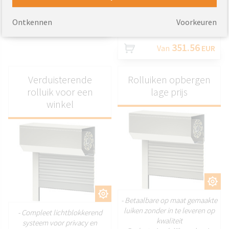
met stijl
exacte afmetingen
- Perfect voor veeleisende
Ontkennen
Voorkeuren
349.24
Van
EUR
omgevingen
351.56
Van
EUR
Verduisterende
Rolluiken opbergen
rolluik voor een
lage prijs
winkel
AANPASSEN
AANPASSEN
- Betaalbare op maat gemaakte
luiken zonder in te leveren op
- Compleet lichtblokkerend
kwaliteit
systeem voor privacy en