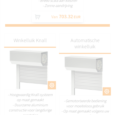
- Breed scala aan kleuren
- Zonne-aandrijving
703.32
Van
EUR
Winkelluik Knall
Automatische
winkelluik
AANPASSEN
AANPASSEN
- Hoogwaardig Knall-systeem
op maat gemaakt
- Gemotoriseerde bediening
- Duurzame aluminium
voor moeiteloos gebruik
constructie voor langdurige
- Op maat gemaakt volgens uw