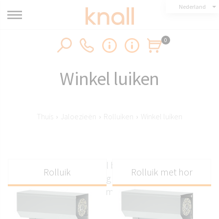
Nederland
0
Winkel luiken
Thuis
›
Jaloezieën
›
Rolluiken
›
Winkel luiken
Winkelluiken van Knall bieden een intelligente
Rolluik
Rolluik met hor
automatische bediening voor extra veiligheid en
gemak