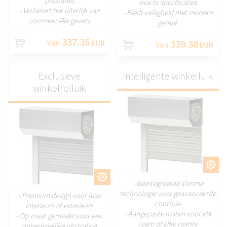
prestaties
exacte specificaties
- Verbetert het uiterlijk van
- Biedt veiligheid met modern
commerciële gevels
gemak
337.35
Van
EUR
339.38
Van
EUR
Exclusieve
Intelligente winkelluik
winkelrolluik
AANPASSEN
AANPASSEN
- Geïntegreerde slimme
technologie voor geavanceerde
- Premium design voor luxe
controle
interieurs of exterieurs
- Aangepaste maten voor elk
- Op maat gemaakt voor een
raam of elke ruimte
onberispelijke uitstraling