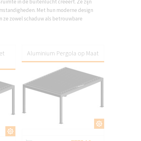
uimte in de buitenlucht creëert. Ze zijn
omstandigheden. Met hun moderne design
den ze zowel schaduw als betrouwbare
et
Aluminium Pergola op Maat
AANPASSEN
EN