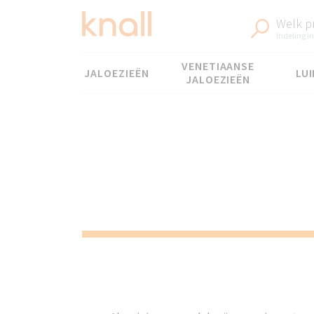
Welk p
Indeling in
Menu
VENETIAANSE
JALOEZIEËN
LUI
JALOEZIEËN