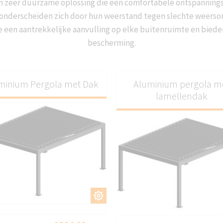
n zeer duurzame oplossing die een comfortabele ontspanningsr
onderscheiden zich door hun weerstand tegen slechte weers
e een aantrekkelijke aanvulling op elke buitenruimte en bie
bescherming.
minium Pergola met Dak
Aluminium pergola m
lamellendak
AANPASSEN
AANPASS