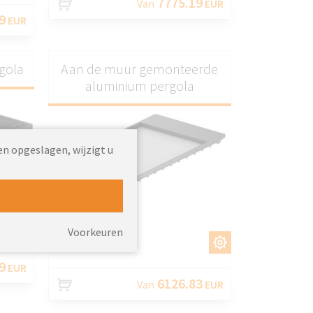
7775.19
Van
EUR
9
EUR
gola
Aan de muur gemonteerde
aluminium pergola
en opgeslagen, wijzigt u
EN
Voorkeuren
AANPASSEN
9
EUR
6126.83
Van
EUR