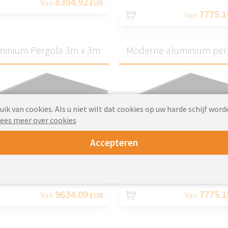
8394.92
Van
EUR
7775.1
Van
minium Pergola 3m x 3m
Moderne aluminium per
k van cookies. Als u niet wilt dat cookies op uw harde schijf word
ees meer over cookies
Accepteren
AANPASSEN
AANPASS
9634.09
7775.1
Van
EUR
Van