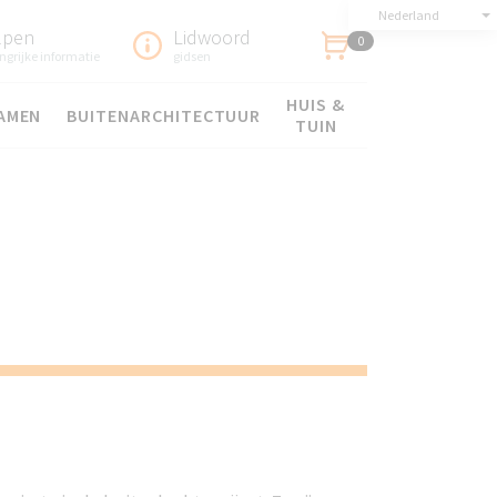
Nederland
lpen
Lidwoord
0
ngrijke informatie
gidsen
HUIS &
AMEN
BUITENARCHITECTUUR
TUIN