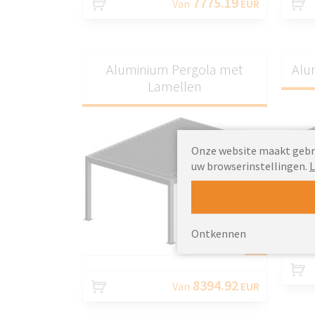
7775.19
Van
EUR
Aluminium Pergola met
Alu
Lamellen
Onze website maakt gebrui
uw browserinstellingen.
L
Ontkennen
AANPASSEN
8394.92
Van
EUR