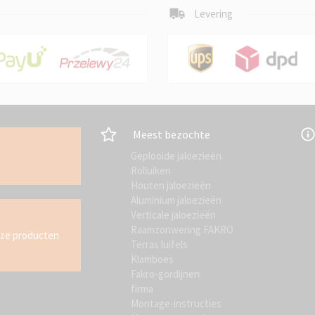
Levering
Meest bezochte
Geplooide jaloezieën
Rolluiken
Houten jaloezieën
Aluminium jaloezieën
Verticale jaloezieën
Raamzonwering FAKRO
nze producten
Terras luifels
Klamboes
Fakro-gordijnen
firma
Montage-instructies