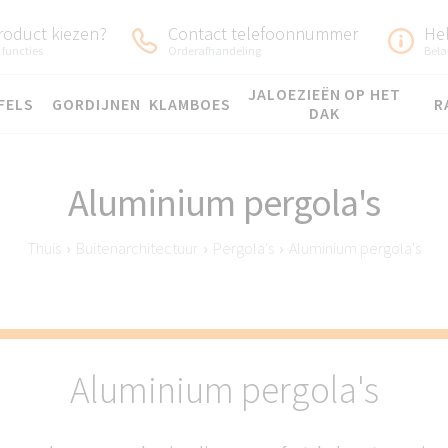
roduct kiezen?
Contact telefoonnummer
He
 functies
Orderafhandeling
Bela
JALOEZIEËN OP HET
FELS
GORDIJNEN
KLAMBOES
R
DAK
Aluminium pergola's
Thuis
›
Buitenarchitectuur
›
Pergola's
›
Aluminium pergola's
Aluminium pergola's