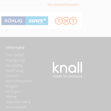
Verzend informatie »
Informatie
Over bedrijf
Regelgeving
Verzending
Geeft terug
Contact
telefoonnummer
bloggen
kortingen
Meting
Inspiratie Galerij
privacybeleid