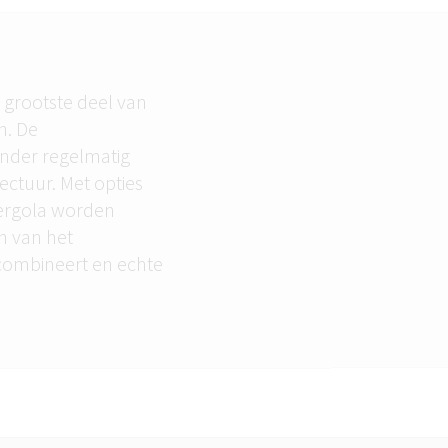
 grootste deel van
n. De
onder regelmatig
ectuur. Met opties
pergola worden
n van het
 combineert en echte