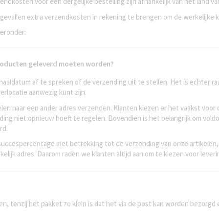
zendkosten voor een dergelijke bestelling zijn afhankelijk van het lan
 gevallen extra verzendkosten in rekening te brengen om de werkelijke 
ieronder:
 producten geleverd moeten worden?
haaldatum af te spreken of de verzending uit te stellen. Het is echter
verlocatie aanwezig kunt zijn.
len naar een ander adres verzenden. Klanten kiezen er het vaakst voor
ding niet opnieuw hoeft te regelen. Bovendien is het belangrijk om vol
rd.
uccespercentage met betrekking tot de verzending van onze artikelen,
kelijk adres. Daarom raden we klanten altijd aan om te kiezen voor lev
en, tenzij het pakket zo klein is dat het via de post kan worden bezorgd