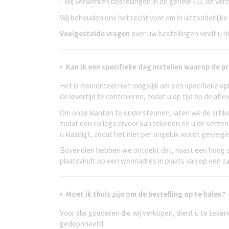
* Wij verwerken bestellingen in de gehele EU, de ver
Wij behouden ons het recht voor om in uitzonderlijke
Veelgestelde vragen
over uw bestellingen vindt u h
Kan ik een specifieke dag instellen waarop de
Het is momenteel niet mogelijk om een specifieke op
de levertijd te controleren, zodat u op tijd op de afle
Om onze klanten te ondersteunen, laten we de artike
zodat een collega ervoor kan tekenen en u de verzen
u klaarligt, zodat het niet per ongeluk wordt geweige
Bovendien hebben we ontdekt dat, naast een hoog s
plaatsvindt op een woonadres in plaats van op een za
Moet ik thuis zijn om de bestelling op te halen?
Voor alle goederen die wij verkopen, dient u te teken
gedeponeerd.