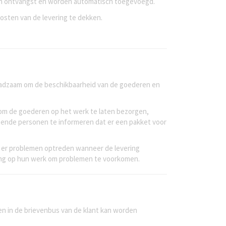
d van ontvangst en worden automatisch toegevoegd.
kosten van de levering te dekken.
 raadzaam om de beschikbaarheid van de goederen en
 om de goederen op het werk te laten bezorgen,
doende personen te informeren dat er een pakket voor
 er problemen optreden wanneer de levering
ering op hun werk om problemen te voorkomen.
 en in de brievenbus van de klant kan worden