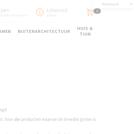
Nederland
lpen
Lidwoord
0
ngrijke informatie
gidsen
HUIS &
AMEN
BUITENARCHITECTUUR
TUIN
oegd
t. Voor alle producten waarvan de breedte groter is