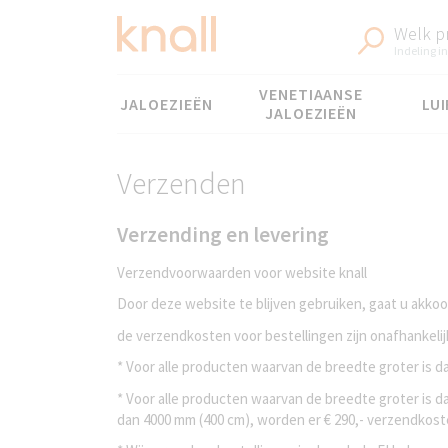
Welk p
Indeling in
Menu
VENETIAANSE
JALOEZIEËN
LUI
JALOEZIEËN
Verzenden
Verzending en levering
Verzendvoorwaarden voor website knall
Door deze website te blijven gebruiken, gaat u akk
de verzendkosten voor bestellingen zijn onafhankelij
* Voor alle producten waarvan de breedte groter is
* Voor alle producten waarvan de breedte groter is d
dan 4000 mm (400 cm), worden er € 290,- verzendkost