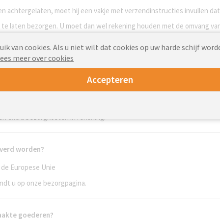
den achtergelaten, moet hij een vakje met verzendinstructies invullen dat
rk te laten bezorgen. U moet dan wel rekening houden met de omvang va
k van cookies. Als u niet wilt dat cookies op uw harde schijf word
ees meer over cookies
d?
Accepteren
s deze volledig is afgerond.
 van de bestelde producten kunnen organiseren. Neem contact met ons op
een extra bezorgkosten in rekening.
everd worden?
n de Europese Unie
vindt u op onze bezorgpagina.
maakte goederen?