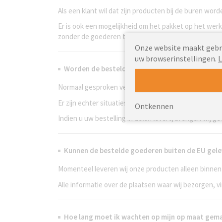
Als een klant wil dat zijn producten bij de buren wor
Er is ook een mogelijkheid om het pakket op het we
zonder de goederen te beschadigen.
Onze website maakt gebrui
uw browserinstellingen.
L
Worden de bestelde producten in delen gelever
Normaal gesproken verzenden we uw bestelling pas al
Er zijn echter situaties waarin we een deellevering
Ontkennen
Indien u uw bestelling in delen levert, brengen wij g
Kunnen de bestelde goederen buiten de EU gel
Momenteel leveren wij onze producten alleen binne
Alle informatie over de plaatsen waar wij bezorgen, 
Hoe lang moet ik wachten op mijn op maat ge