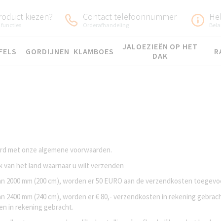
roduct kiezen?
Contact telefoonnummer
He
 functies
Orderafhandeling
Bela
JALOEZIEËN OP HET
FELS
GORDIJNEN
KLAMBOES
R
DAK
oord met onze algemene voorwaarden.
k van het land waarnaar u wilt verzenden
 dan 2000 mm (200 cm), worden er 50 EURO aan de verzendkosten toegev
an 2400 mm (240 cm), worden er € 80,- verzendkosten in rekening gebrach
en in rekening gebracht.