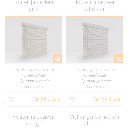
Houten jaloezieën
Houten jaloezieën
grijs
kalksteen
AANPASSEN
AANPASSEN
- Houten jaloezie 25mm
- Houten jaloezie 25mm
- Snaarladder
- Snaarladder
- Op maat gemaakt
- Op maat gemaakt
- Niet-invasief
- Niet-invasief
84.1
84.1
Van
EUR
Van
EUR
Houten jaloezieën
Vrijhangende houten
wengé
jaloezieën