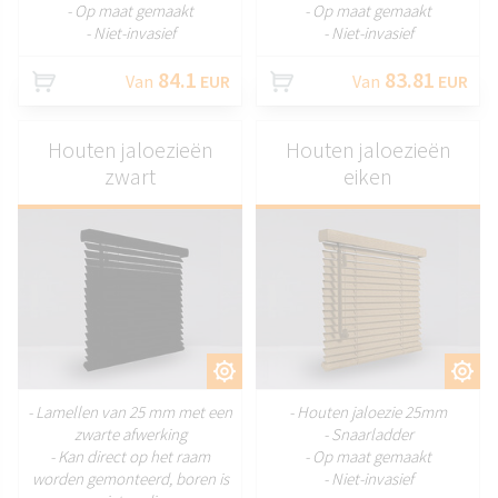
- Op maat gemaakt
- Op maat gemaakt
- Niet-invasief
- Niet-invasief
84.1
83.81
Van
EUR
Van
EUR
Houten jaloezieën
Houten jaloezieën
zwart
eiken
AANPASSEN
AANPASSEN
- Lamellen van 25 mm met een
- Houten jaloezie 25mm
zwarte afwerking
- Snaarladder
- Kan direct op het raam
- Op maat gemaakt
worden gemonteerd, boren is
- Niet-invasief