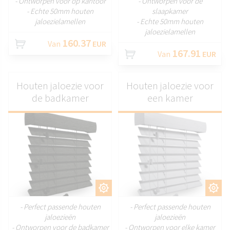
- Ontworpen voor op kantoor
- Ontworpen voor de
- Echte 50mm houten
slaapkamer
jaloezielamellen
- Echte 50mm houten
jaloezielamellen
160.37
Van
EUR
167.91
Van
EUR
Houten jaloezie voor
Houten jaloezie voor
de badkamer
een kamer
AANPASSEN
AANPASSEN
- Perfect passende houten
- Perfect passende houten
jaloezieën
jaloezieën
- Ontworpen voor de badkamer
- Ontworpen voor elke kamer