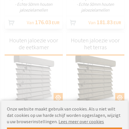
- Echte 50mm houten
- Echte 50mm houten
jaloezielamellen
jaloezielamellen
176.03
181.83
Van
EUR
Van
EUR
Houten jaloezie voor
Houten jaloezie voor
de eetkamer
het terras
AANPASSEN
AANPASSEN
- Perfect passende houten
- Perfect passende houten
Onze website maakt gebruik van cookies. Als u niet wilt
jaloezieën
jaloezieën
dat cookies op uw harde schijf worden opgeslagen, wijzigt
- Ontworpen voor de eetkamer
- Ontworpen voor het terras
u uw browserinstellingen.
Lees meer over cookies
- Echte 50mm houten
- Echte 50mm houten