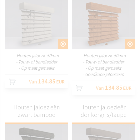
AANPASSEN
AANPASSEN
- Houten jaloezie 50mm
- Houten jaloezie 50mm
- Touw- of bandladder
- Touw- of bandladder
- Op maat gemaakt
- Op maat gemaakt
- Goedkope jaloezieën
134.85
Van
EUR
134.85
Van
EUR
Houten jaloezieën
Houten jaloezieën
zwart bamboe
donkergrijs/taupe