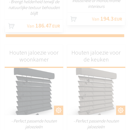
industriële of monochrome
- Brengt helderheid terwijl de
interieurs
natuurlijke textuur behouden
blijft
194.3
Van
EUR
186.47
Van
EUR
Houten jaloezie voor
Houten jaloezie voor
woonkamer
de keuken
AANPASSEN
AANPASSEN
- Perfect passende houten
- Perfect passende houten
jaloezieën
jaloezieën