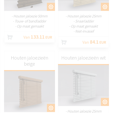
AANPASSEN
AANPASSEN
- Houten jaloezie 50mm
- Houten jaloezie 25mm
- Touw- of bandladder
- Snaarladder
- Op maat gemaakt
- Op maat gemaakt
- Niet-invasief
133.11
Van
EUR
84.1
Van
EUR
Houten jaloezieën
Houten jaloezieën wit
beige
AANPASSEN
AANPASSEN
- Houten jaloezie 25mm