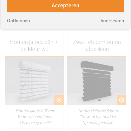
jaloezielamellen
jaloezielamellen
Accepteren
194.59
194.59
Van
EUR
Van
EUR
Ontkennen
Voorkeuren
Houten jaloezieën in
Zwart ebbenhouten
de kleur wit
jaloezieën
AANPASSEN
AANPASSEN
- Houten jaloezie 50mm
- Houten jaloezie 50mm
- Touw- of bandladder
- Touw- of bandladder
- Op maat gemaakt
- Op maat gemaakt