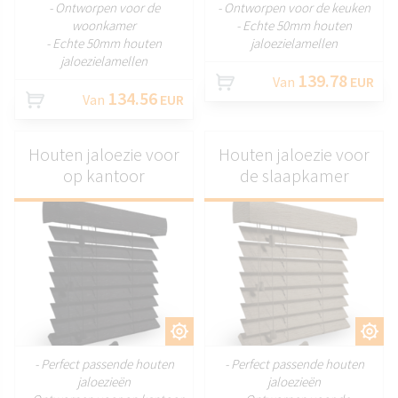
- Ontworpen voor de
- Ontworpen voor de keuken
woonkamer
- Echte 50mm houten
- Echte 50mm houten
jaloezielamellen
jaloezielamellen
139.78
Van
EUR
134.56
Van
EUR
Houten jaloezie voor
Houten jaloezie voor
op kantoor
de slaapkamer
AANPASSEN
AANPASSEN
- Perfect passende houten
- Perfect passende houten
jaloezieën
jaloezieën