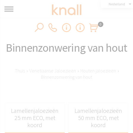
Nederland
0
Binnenzonwering van hout
Thuis
›
Venetiaanse Jaloezieën
›
Houten jaloezieën
›
Binnenzonwering van hout
Lamellenjaloezieën
Lamellenjaloezieën
25 mm ECO, met
50 mm ECO, met
koord
koord