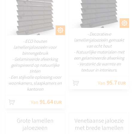
AANPASSEN
AANPASSEN
- Decoratieve
lamellenjaloezieën gemaakt
- ECO houten
van echt hout
lamellenjaloezieën voor
- Natuurlijke materialen met
binnengebruik
een gelamineerde afwerking
- Gelamineerde afwerking
- Versterkt de warmte en
geïnspireerd op natuurlijke
textuur in interieurs.
tinten
- Een stijlvolle oplossing voor
95.7
Van
EUR
woonkamers, slaapkamers en
kantoren
91.64
Van
EUR
Grote lamellen
Venetiaanse jaloezie
jaloezieën
met brede lamellen