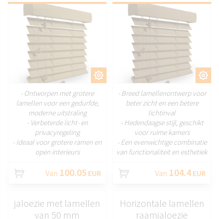
AANPASSEN
AANPASSEN
- Ontworpen met grotere
- Breed lamellenontwerp voor
lamellen voor een gedurfde,
beter zicht en een betere
moderne uitstraling
lichtinval
- Verbeterde licht- en
- Hedendaagse stijl, geschikt
privacyregeling
voor ruime kamers
- Ideaal voor grotere ramen en
- Een evenwichtige combinatie
open interieurs
van functionaliteit en esthetiek
100.05
104.4
Van
EUR
Van
EUR
jaloezie met lamellen
Horizontale lamellen
van 50 mm
raamjaloezie