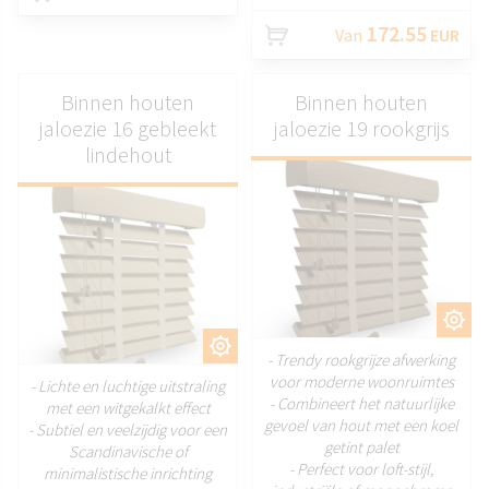
172.55
Van
EUR
Binnen houten
Binnen houten
jaloezie 16 gebleekt
jaloezie 19 rookgrijs
lindehout
AANPASSEN
AANPASSEN
- Trendy rookgrijze afwerking
voor moderne woonruimtes
- Lichte en luchtige uitstraling
- Combineert het natuurlijke
met een witgekalkt effect
gevoel van hout met een koel
- Subtiel en veelzijdig voor een
getint palet
Scandinavische of
- Perfect voor loft-stijl,
minimalistische inrichting