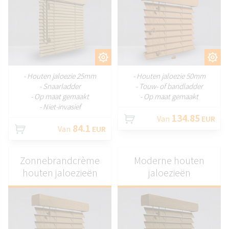
AANPASSEN
AANPASSEN
- Houten jaloezie 25mm
- Houten jaloezie 50mm
- Snaarladder
- Touw- of bandladder
- Op maat gemaakt
- Op maat gemaakt
- Niet-invasief
134.85
Van
EUR
84.1
Van
EUR
Zonnebrandcrème
Moderne houten
houten jaloezieën
jaloezieën