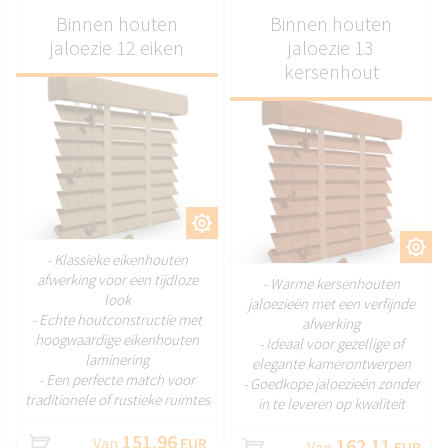
Binnen houten
Binnen houten
jaloezie 12 eiken
jaloezie 13
kersenhout
AANPASSEN
AANPASSEN
- Klassieke eikenhouten
afwerking voor een tijdloze
- Warme kersenhouten
look
jaloezieën met een verfijnde
- Echte houtconstructie met
afwerking
hoogwaardige eikenhouten
- Ideaal voor gezellige of
laminering
elegante kamerontwerpen
- Een perfecte match voor
- Goedkope jaloezieën zonder
traditionele of rustieke ruimtes
in te leveren op kwaliteit
151.96
Van
EUR
162.11
Van
EUR