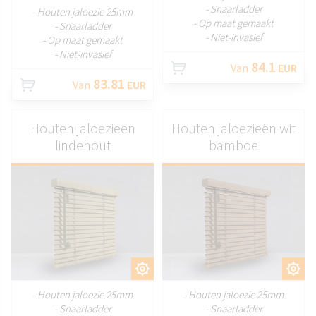
- Snaarladder
- Houten jaloezie 25mm
- Op maat gemaakt
- Snaarladder
- Niet-invasief
- Op maat gemaakt
- Niet-invasief
84.1
Van
EUR
83.81
Van
EUR
Houten jaloezieën
Houten jaloezieën wit
lindehout
bamboe
AANPASSEN
AANPASSEN
- Houten jaloezie 25mm
- Houten jaloezie 25mm
- Snaarladder
- Snaarladder