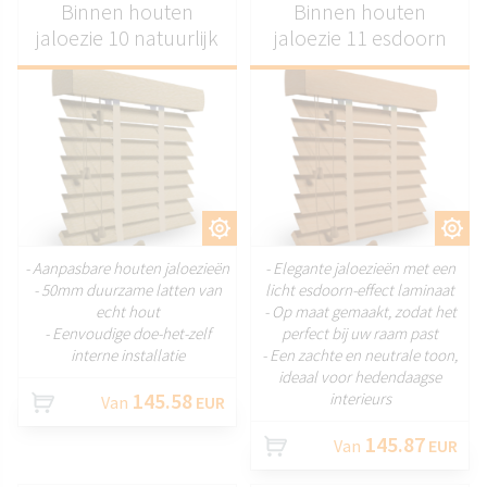
Binnen houten
Binnen houten
jaloezie 10 natuurlijk
jaloezie 11 esdoorn
AANPASSEN
AANPASSEN
- Aanpasbare houten jaloezieën
- Elegante jaloezieën met een
- 50mm duurzame latten van
licht esdoorn-effect laminaat
echt hout
- Op maat gemaakt, zodat het
- Eenvoudige doe-het-zelf
perfect bij uw raam past
interne installatie
- Een zachte en neutrale toon,
ideaal voor hedendaagse
145.58
interieurs
Van
EUR
145.87
Van
EUR