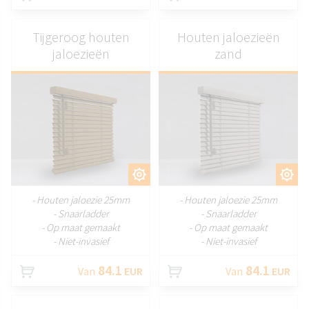
Tijgeroog houten
Houten jaloezieën
jaloezieën
zand
AANPASSEN
AANPASSEN
- Houten jaloezie 25mm
- Houten jaloezie 25mm
- Snaarladder
- Snaarladder
- Op maat gemaakt
- Op maat gemaakt
- Niet-invasief
- Niet-invasief
84.1
84.1
Van
EUR
Van
EUR