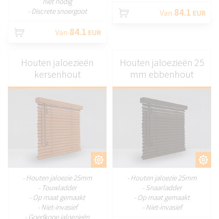
niet nodig
84.1
- Discrete snoergoot
Van
EUR
84.1
Van
EUR
Houten jaloezieën
Houten jaloezieën 25
kersenhout
mm ebbenhout
AANPASSEN
AANPASSEN
- Houten jaloezie 25mm
- Houten jaloezie 25mm
- Touwladder
- Snaarladder
- Op maat gemaakt
- Op maat gemaakt
- Niet-invasief
- Niet-invasief
- Goedkope jaloezieën