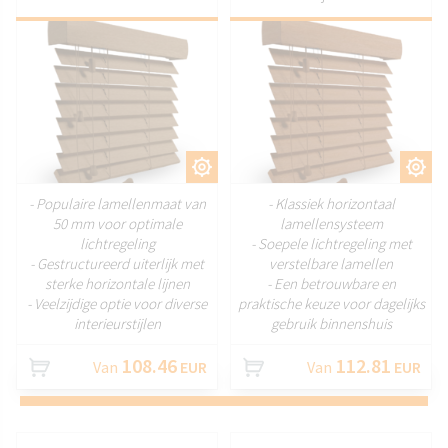
AANPASSEN
AANPASSEN
- Populaire lamellenmaat van
- Klassiek horizontaal
50 mm voor optimale
lamellensysteem
lichtregeling
- Soepele lichtregeling met
- Gestructureerd uiterlijk met
verstelbare lamellen
sterke horizontale lijnen
- Een betrouwbare en
- Veelzijdige optie voor diverse
praktische keuze voor dagelijks
interieurstijlen
gebruik binnenshuis
108.46
112.81
Van
EUR
Van
EUR