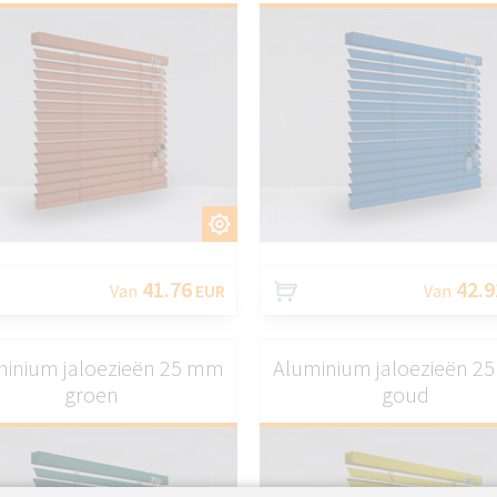
AANPASSEN
AANPASS
41.76
42.9
Van
EUR
Van
minium jaloezieën 25 mm
Aluminium jaloezieën 2
groen
goud