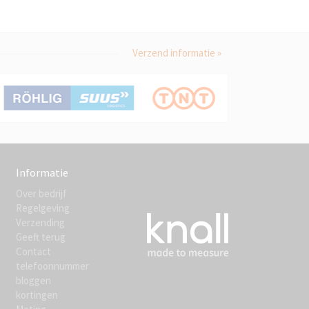
Verzend informatie »
Informatie
Over bedrijf
Regelgeving
Verzending
Geeft terug
Contact
telefoonnummer
bloggen
kortingen