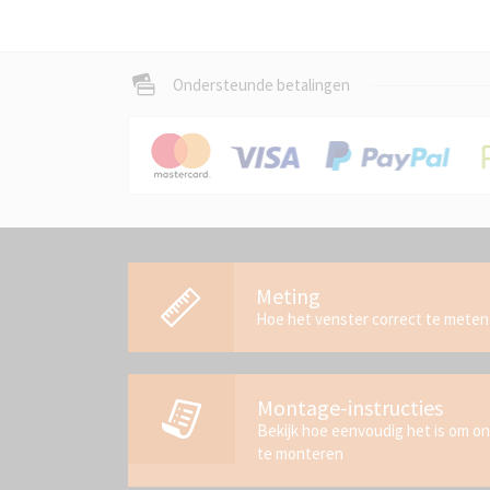
Ondersteunde betalingen
Meting
Hoe het venster correct te meten
Montage-instructies
Bekijk hoe eenvoudig het is om o
te monteren