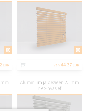
EN
AANPASSEN
2
44.37
EUR
Van
EUR
5 mm
Aluminium jaloezieën 25 mm
niet-invasief