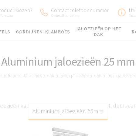
roduct kiezen?
Contact telefoonnummer
He
 functies
Orderafhandeling
Bela
JALOEZIEËN OP HET
FELS
GORDIJNEN
KLAMBOES
R
DAK
Aluminium jaloezieën 25 mm
enetiaanse Jaloezieën
›
Aluminium jaloezieën
›
Aluminium jaloezi
oezieën van Knall op maat gemaakt: elegant, duurzaam
Aluminium jaloezieën 25mm