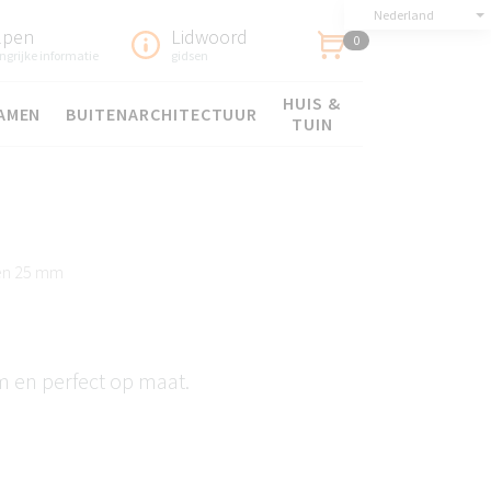
Nederland
lpen
Lidwoord
0
ngrijke informatie
gidsen
HUIS &
AMEN
BUITENARCHITECTUUR
TUIN
eën 25 mm
 en perfect op maat.