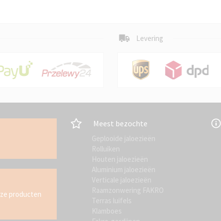
Levering
Meest bezochte
Geplooide jaloezieën
Rolluiken
Houten jaloezieën
Aluminium jaloezieën
Verticale jaloezieën
Raamzonwering FAKRO
nze producten
Terras luifels
Klamboes