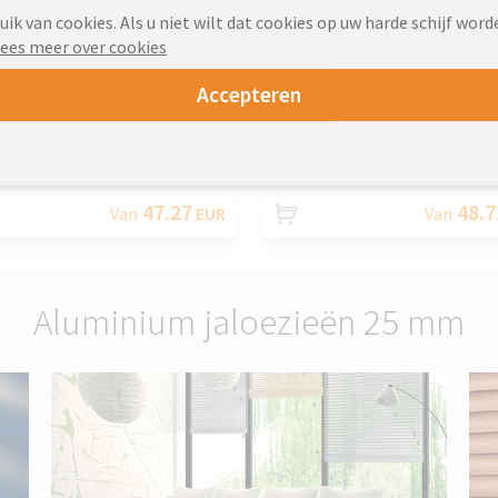
k van cookies. Als u niet wilt dat cookies op uw harde schijf word
ees meer over cookies
Accepteren
AANPASSEN
AANPASS
47.27
48.7
Van
EUR
Van
Aluminium jaloezieën 25 mm