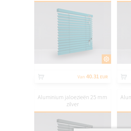
AANPASSEN
40.31
Van
EUR
Aluminium jaloezieën 25 mm
Alu
zilver