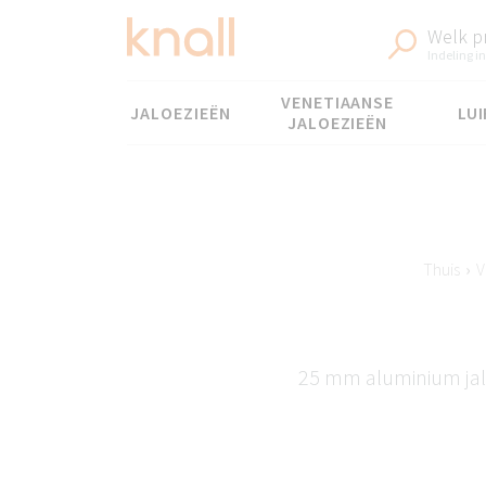
Welk p
Indeling in
Menu
VENETIAANSE
JALOEZIEËN
LUI
JALOEZIEËN
Thuis
›
V
25 mm aluminium jal