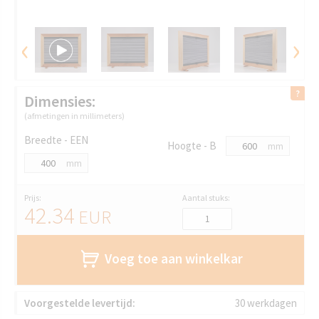
‹
›
Dimensies:
(afmetingen in millimeters)
Breedte - EEN
Hoogte - B
mm
mm
Prijs:
Aantal stuks:
42.34
EUR
Voeg toe aan winkelkar
Voorgestelde levertijd:
30 werkdagen