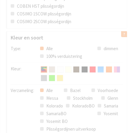
COBEN HST plisségordijn
COSIMO 1SCOW plisségordijn
COSIMO 2SCOW plisségordijn
Kleur en soort
Type:
Alle
dimmen
100% verduistering
Kleur:
Verzameling:
Alle
Bazel
Voorhoede
Messa
Stockholm
Glenn
Kolorado
KoloradoBO
Samaria
SamariaBO
Yosemit
Yosemit BO
Plisségordijnen uitverkoop