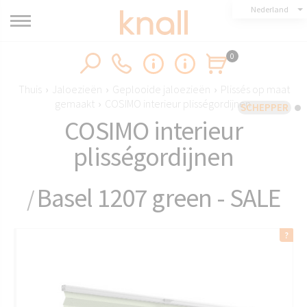
Nederland
0
Thuis
›
Jaloezieën
›
Geplooide jaloezieën
›
Plissés op maat
gemaakt
›
COSIMO interieur plisségordijnen
SCHEPPER
COSIMO interieur
plisségordijnen
Basel 1207 green - SALE
/