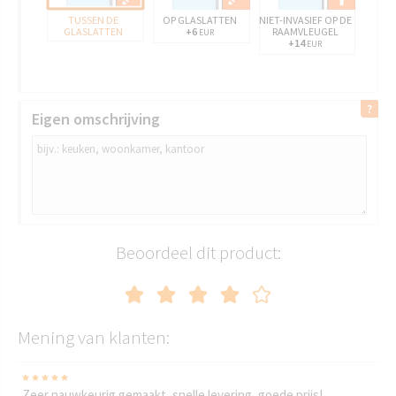
TUSSEN DE
OP GLASLATTEN
NIET-INVASIEF OP DE
GLASLATTEN
+6
RAAMVLEUGEL
EUR
+14
EUR
Eigen omschrijving
Beoordeel dit product:
Mening van klanten:
Zeer nauwkeurig gemaakt, snelle levering, goede prijs!