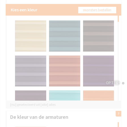
Kies een kleur
monsters bestellen
OPTIES
[nu] geselecteerd uit [alle] alles
De kleur van de armaturen