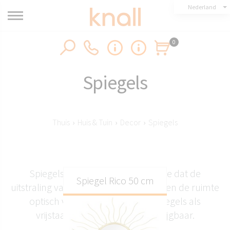
Nederland
0
Spiegels
Thuis
›
Huis & Tuin
›
Decor
›
Spiegels
Spiegels zijn een stijlvol accessoire dat de
Spiegel Rico 50 cm
uitstraling van een interieur versterkt en de ruimte
optisch vergroot. Zowel wandspiegels als
vrijstaande modellen zijn verkrijgbaar.