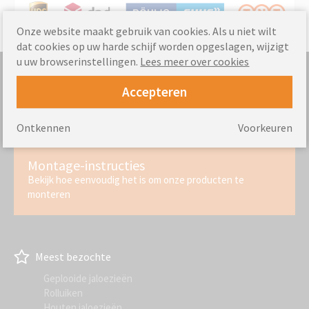
Onze website maakt gebruik van cookies. Als u niet wilt
dat cookies op uw harde schijf worden opgeslagen, wijzigt
u uw browserinstellingen.
Lees meer over cookies
Accepteren
Meting
Hoe het venster correct te meten
Ontkennen
Voorkeuren
Montage-instructies
Bekijk hoe eenvoudig het is om onze producten te
monteren
Meest bezochte
Geplooide jaloezieën
Rolluiken
Houten jaloezieën