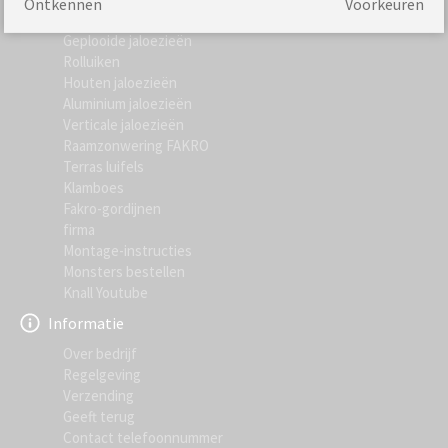
Ontkennen
Voorkeuren
Meest bezochte
Geplooide jaloezieën
Rolluiken
Houten jaloezieën
Aluminium jaloezieën
Verticale jaloezieën
Raamzonwering FAKRO
Terras luifels
Klamboes
Fakro-gordijnen
firma
Montage-instructies
Monsters bestellen
Knall Youtube
Informatie
Over bedrijf
Regelgeving
Verzending
Geeft terug
Contact telefoonnummer